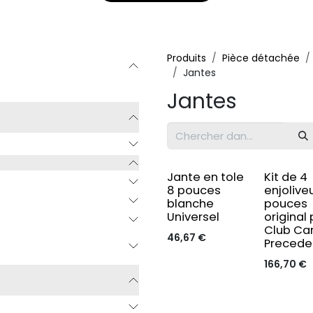
Produits
Pièce détachée
Jantes
Jantes
Jante en tole
Kit de 4
8 pouces
enjolive
blanche
pouces
Universel
original
Club Ca
46,67
€
Precede
166,70
€