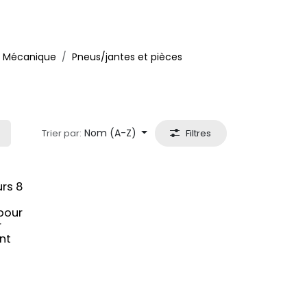
Mécanique
Pneus/jantes et pièces
Nom (A-Z)
Trier par:
Filtres
urs 8
 pour
r
nt