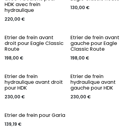
HDK avec frein
130,00
€
hydraulique
220,00
€
Original
Original
Etrier de frein avant
Etrier de frein avant
droit pour Eagle Classic
gauche pour Eagle
Route
Classic Route
198,00
€
198,00
€
Original
Original
Etrier de frein
Etrier de frein
hydraulique avant droit
hydraulique avant
pour HDK
gauche pour HDK
230,00
€
230,00
€
Original
Etrier de frein pour Garia
139,19
€