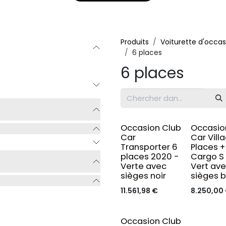
Produits
Voiturette d'occas
6 places
6 places
Occasion Club
Occasio
Car
Car Vill
Transporter 6
Places +
places 2020 -
Cargo S 
Verte avec
Vert av
sièges noir
sièges 
11.561,98
€
8.250,00
Occasion Club