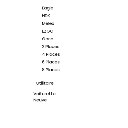
Eagle
HDK
Melex
EZGO
Garia
2 Places
4 Places
6 Places
8 Places
Utilitaire
Voiturette
Neuve