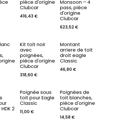
ièce
pièce d'origine
Monsoon – 4
e
Clubcar
pass, pièce
d'origine
416,43
€
Clubcar
623,52
€
blanc
Kit toit noir
Montant
avec
arriere de toit
s,
poignées,
droit eagle
origine
pièce d'origine
Classic
Clubcar
46,80
€
318,60
€
Original
Poignée sous
Poignées de
s
toit pour Eagle
toit blanches,
our
Classic
pièce d'origine
r HDK 2
Clubcar
11,00
€
14,58
€