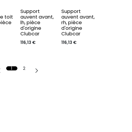
Support
Support
e toit
auvent avant,
auvent avant,
pièce
lh, pièce
rh, pièce
e
d'origine
d'origine
Clubcar
Clubcar
116,13
€
116,13
€
1
2