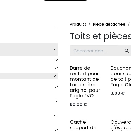
Produits
Pièce détachée
Toits et pièce
Original
Original
Barre de
Bouchon
renfort pour
pour su
montant de
de toit 
toit arrière
Eagle Cl
original pour
3,00
€
Eagle EVO
60,00
€
Cache
Couverc
support de
d'évacu