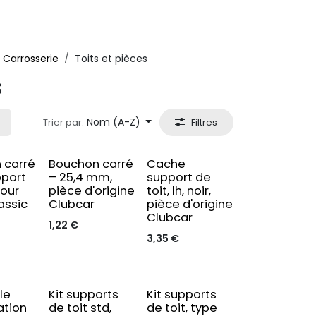
Carrosserie
Toits et pièces
s
Nom (A-Z)
Trier par:
Filtres
 carré
Bouchon carré
Cache
pport
– 25,4 mm,
support de
pour
pièce d'origine
toit, lh, noir,
assic
Clubcar
pièce d'origine
Clubcar
1,22
€
3,35
€
le
Kit supports
Kit supports
ation
de toit std,
de toit, type