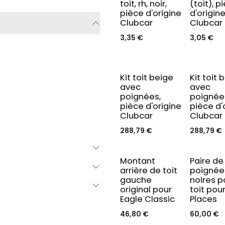
toit, rh, noir,
(toit), p
pièce d'origine
d'origin
Clubcar
Clubcar
3,35
€
3,05
€
Kit toit beige
Kit toit 
avec
avec
poignées,
poignée
pièce d'origine
pièce d'
Clubcar
Clubcar
288,79
€
288,79
€
Original
Montant
Paire de
arrière de toit
poignée
gauche
noires p
original pour
toit pou
Eagle Classic
Places
46,80
€
60,00
€