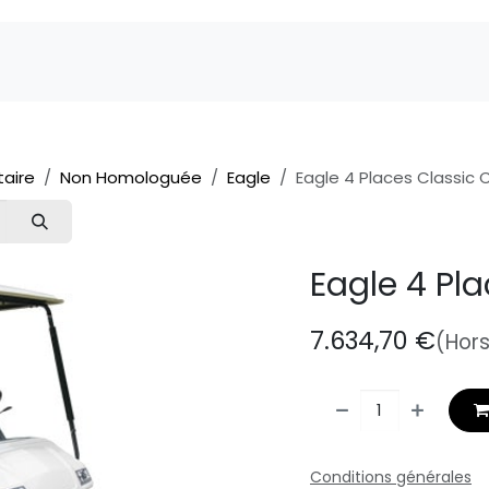
Marques
Pièces détachées
Service
A 
itaire
Non Homologuée
Eagle
Eagle 4 Places Classic 
Eagle 4 Pl
7.634,70
€
(Hors
Conditions générales