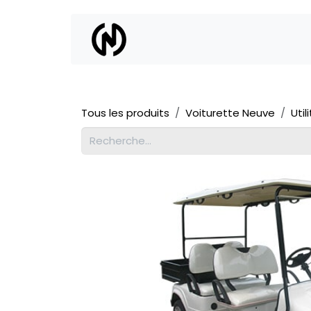
Se rendre au contenu
Location
Vente
Tous les produits
Voiturette Neuve
Util