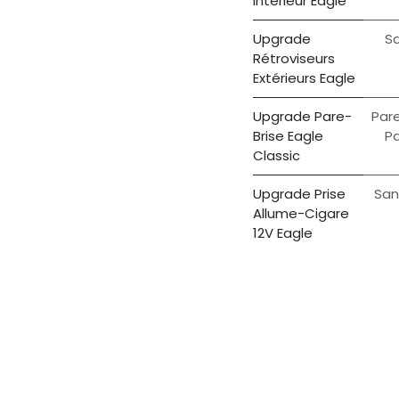
Intérieur Eagle
Upgrade
Sa
Rétroviseurs
Extérieurs Eagle
Upgrade Pare-
Pare
Brise Eagle
Pa
Classic
Upgrade Prise
San
Allume-Cigare
12V Eagle