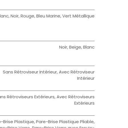
lanc
,
Noir
,
Rouge
,
Bleu Marine
,
Vert Métallique
Noir
,
Beige
,
Blanc
Sans Rétroviseur Intérieur
,
Avec Rétroviseur
Intérieur
ns Rétroviseurs Extérieurs
,
Avec Rétroviseurs
Extérieurs
-Brise Plastique
,
Pare-Brise Plastique Pliable
,
re-Brise Verre
,
Pare-Brise Verre avec Essuie-