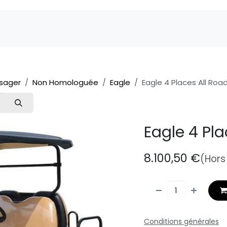
Marques
Pièces détachées
Service
A 
sager
Non Homologuée
Eagle
Eagle 4 Places All Road
Eagle 4 Pla
8.100,50
€
(Hors
Conditions générales