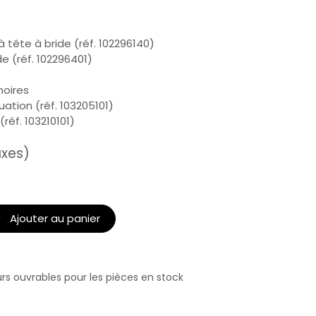
 tête à bride (réf. 102296140)
de (réf. 102296401)
noires
ation (réf. 103205101)
(réf. 103210101)
axes)
Ajouter au panier
urs ouvrables pour les pièces en stock