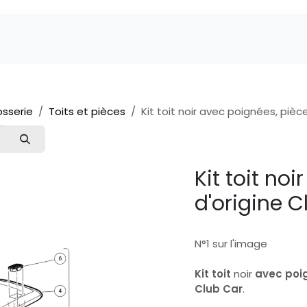
Marques
Pièces détachées
Service
A 
osserie
Toits et pièces
Kit toit noir avec poignées, pièc
Kit toit no
d'origine 
N°1 sur l'image
Kit toit
noir
avec poi
Club Car
.