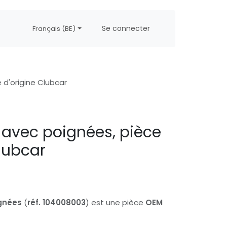
propos
Postes
Se connecter
Français (BE)
e d'origine Clubcar
ir avec poignées, pièce
Clubcar
gnées
(
réf. 104008003
) est une pièce
OEM