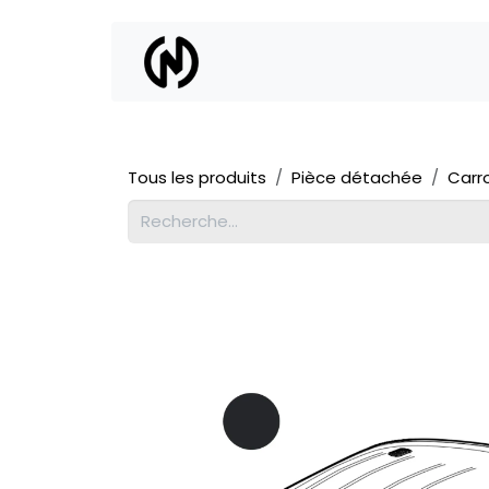
Se rendre au contenu
Location
Vente
Tous les produits
Pièce détachée
Carr