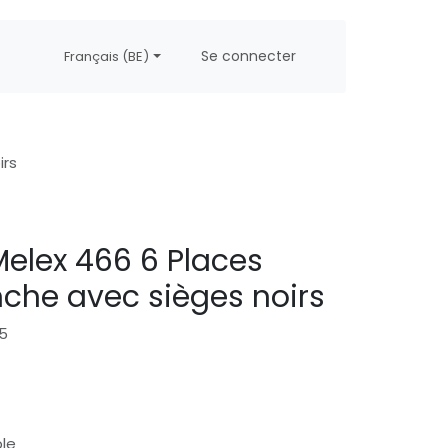
propos
Postes
Se connecter
Français (BE)
irs
elex 466 6 Places
nche avec sièges noirs
45
ble