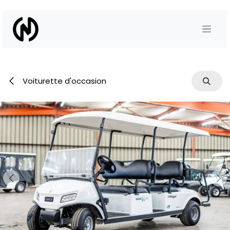
Se rendre au contenu
Voiturette d'occasion