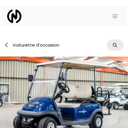
Se rendre au contenu
Voiturette d'occasion