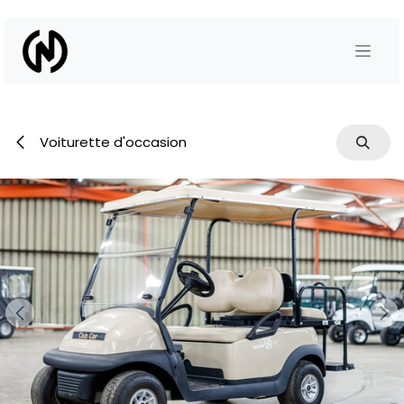
Se rendre au contenu
Voiturette d'occasion