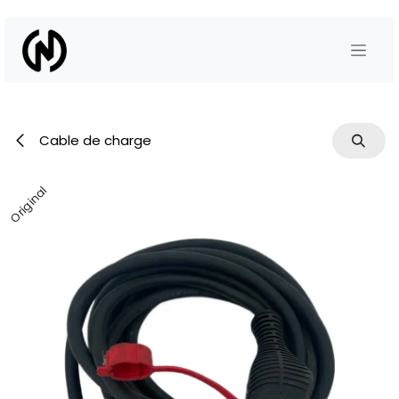
Se rendre au contenu
Cable de charge
Original