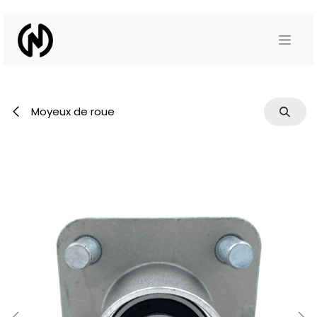
Se rendre au contenu
Moyeux de roue