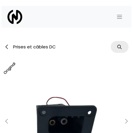
Se rendre au contenu
Prises et câbles DC
Original
Original