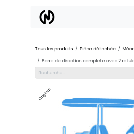
Se rendre au contenu
Location
Vente
Tous les produits
Pièce détachée
Méca
Barre de direction complete avec 2 rotul
Original