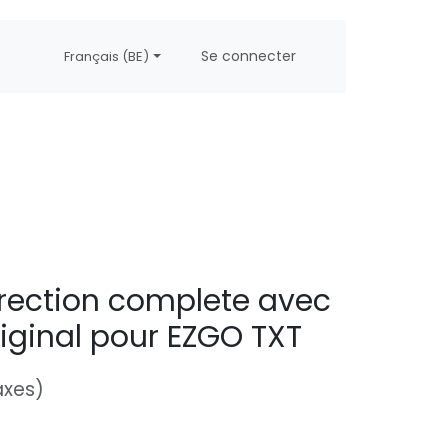
propos
Postes
Se connecter
Français (BE)
irection complete avec
riginal pour EZGO TXT
axes)