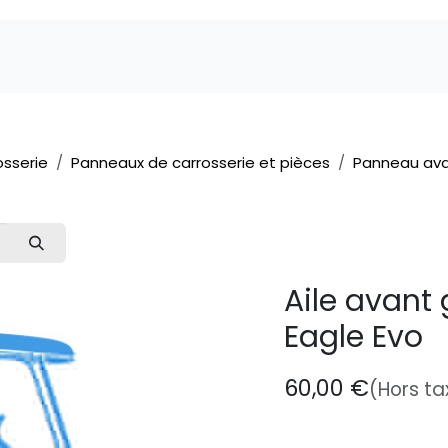
Marques
Pièces détachées
Service
A 
osserie
Panneaux de carrosserie et pièces
Panneau av
Aile avant 
Eagle Evo
60,00
€
(Hors ta