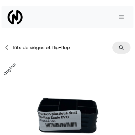
Se rendre au contenu
Kits de sièges et flip-flop
Original