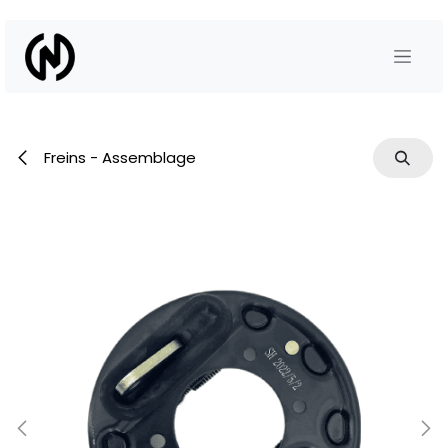
Se rendre au contenu
Freins - Assemblage