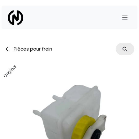
Se rendre au contenu
Pièces pour frein
Original