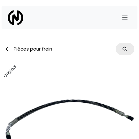
Se rendre au contenu
Pièces pour frein
Original