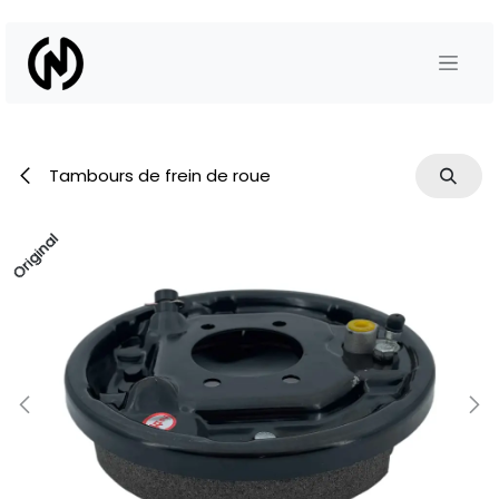
Se rendre au contenu
Tambours de frein de roue
Original
Original