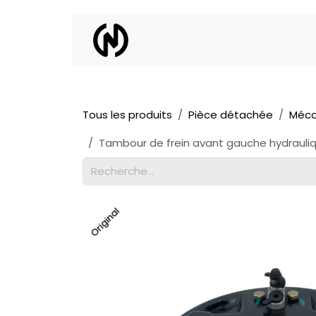
Se rendre au contenu
Location
Vente
Tous les produits
Pièce détachée
Méca
Tambour de frein avant gauche hydrauliq
Original
Original