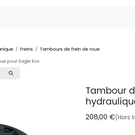
Marques
Pièces détachées
Service
A 
nique
Freins
Tambours de frein de roue
ue pour Eagle Evo
Tambour de
hydrauliqu
208,00
€
(Hors 