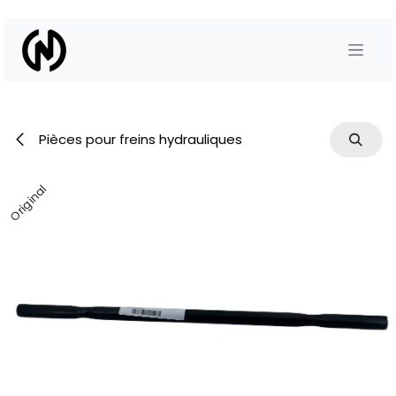
Se rendre au contenu
Pièces pour freins hydrauliques
Original