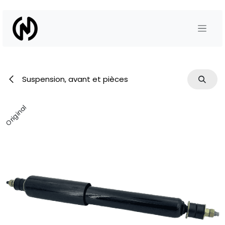
Se rendre au contenu
Suspension, avant et pièces
Original