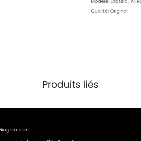
Modèle
:
Classic
,
All 
Qualité
:
Original
Produits liés
 Niagara cars