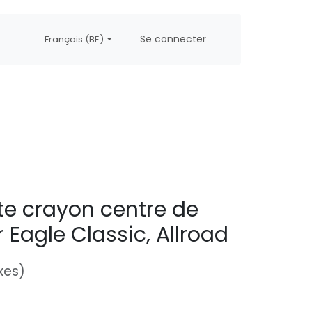
propos
Postes
Se connecter
Français (BE)
te crayon centre de
 Eagle Classic, Allroad
xes)