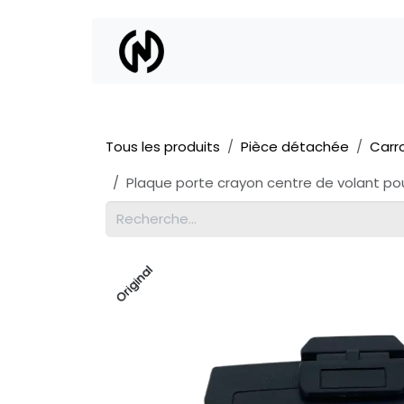
Se rendre au contenu
Location
Vente
Tous les produits
Pièce détachée
Carr
Plaque porte crayon centre de volant pour
Original
Original