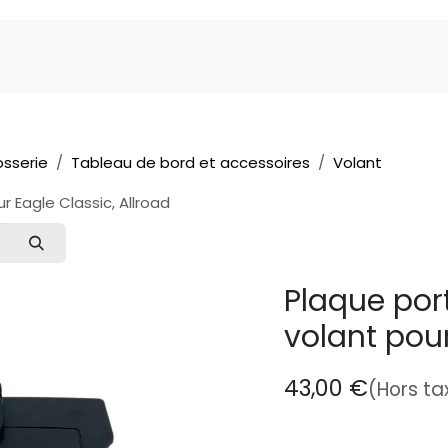
Marques
Pièces détachées
Service
A 
osserie
Tableau de bord et accessoires
Volant
 Eagle Classic, Allroad
Plaque por
volant pour
43,00
€
(Hors ta