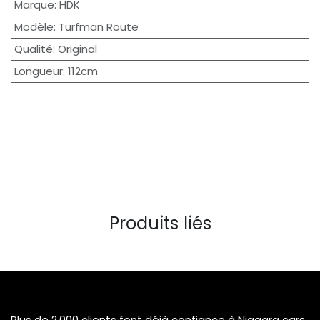
Marque
:
HDK
Modèle
:
Turfman Route
Qualité
:
Original
Longueur
:
112cm
Produits liés
Plus de 2.000 clients font déjà confiance à Niagara cars