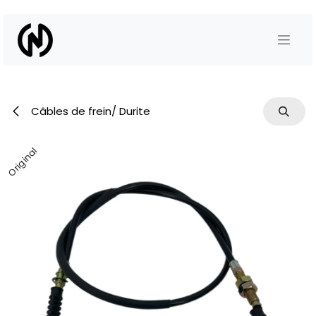
Se rendre au contenu
Câbles de frein/ Durite
Original