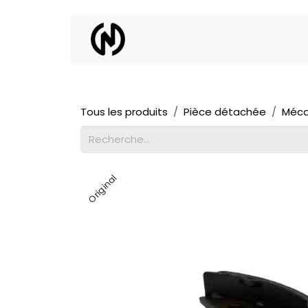
Se rendre au contenu
Location
Vente
Tous les produits
Pièce détachée
Méca
Original