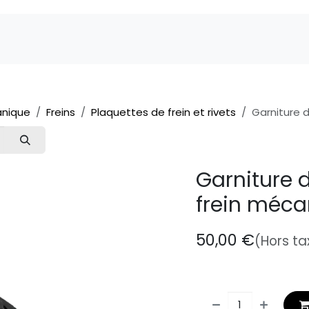
Marques
Pièces détachées
Service
A 
nique
Freins
Plaquettes de frein et rivets
Garniture 
Garniture 
frein méca
50,00
€
(Hors ta