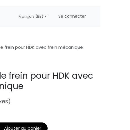
propos
Postes
Se connecter
Français (BE)
de frein pour HDK avec frein mécanique
de frein pour HDK avec
nique
xes)
Ajouter au panier