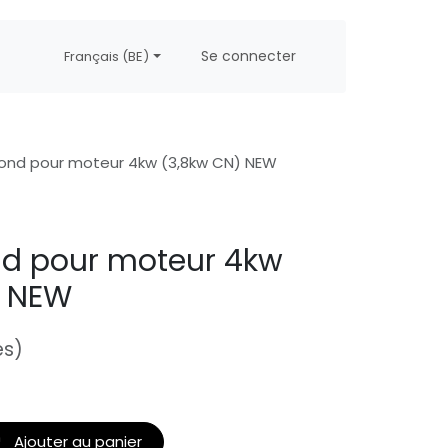
propos
Postes
Se connecter
Français (BE)
ond pour moteur 4kw (3,8kw CN) NEW
nd pour moteur 4kw
) NEW
es)
Ajouter au panier