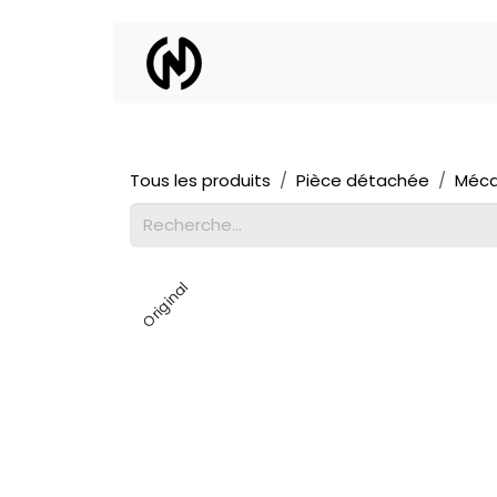
Se rendre au contenu
Location
Vente
Tous les produits
Pièce détachée
Méca
Original