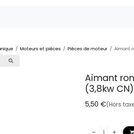
Marques
Pièces détachées
Service
A 
nique
Moteurs et pièces
Pièces de moteur
Aimant r
Aimant ro
(3,8kw CN
5,50
€
(Hors tax