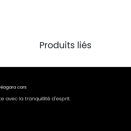
Produits liés
 Niagara cars
 avec la tranquillité d'esprit.