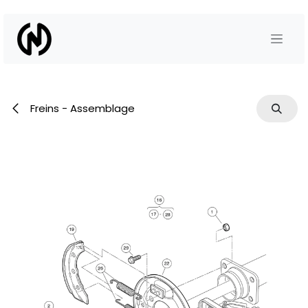
Se rendre au contenu
Freins - Assemblage