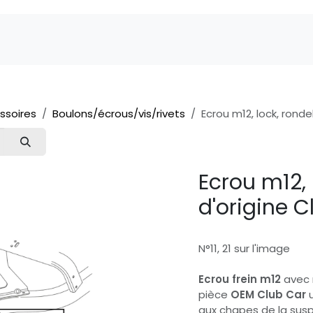
Marques
Pièces détachées
Service
A 
ssoires
Boulons/écrous/vis/rivets
Ecrou m12, lock, ronde
Ecrou m12, 
d'origine 
N°11, 21 sur l'image
Ecrou frein m12
avec 
pièce
OEM Club Car
aux chapes de la susp