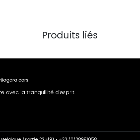
Produits liés
 Niagara cars
 avec la tranquillité d'esprit.
• Belgique (sortie 22 E19) • +32 (0)28981058