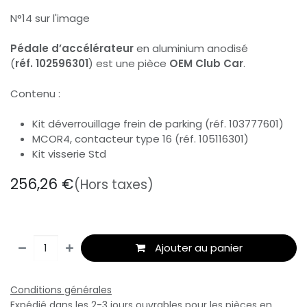
N°14 sur l'image
Pédale d’accélérateur
en aluminium anodisé
(
réf. 102596301
) est une pièce
OEM Club Car
.
Contenu :
Kit déverrouillage frein de parking (réf. 103777601)
MCOR4, contacteur type 16 (réf. 105116301)
Kit visserie Std
256,26
€
(Hors taxes)
Ajouter au panier
Conditions générales
Expédié dans les 2-3 jours ouvrables pour les pièces en