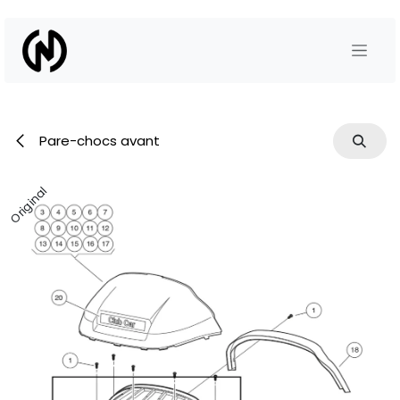
Se rendre au contenu
Pare-chocs avant
Original