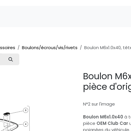
Marques
Pièces détachées
Service
A 
ssoires
Boulons/écrous/vis/rivets
Boulon M6x1.0x40, tête
Boulon M6x1
pièce d'or
N°2 sur l'image
Boulon M6x1.0x40
à t
pièce
OEM Club Car
u
poignées du véhicule.