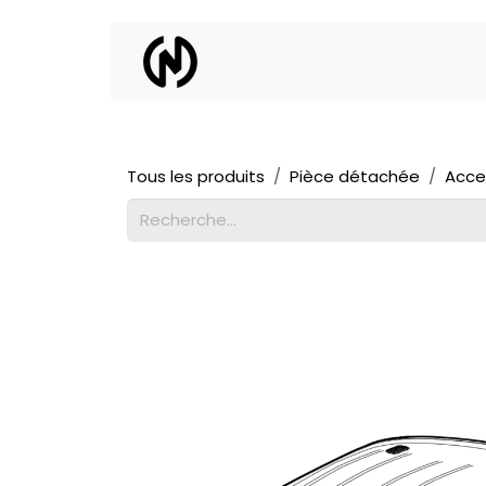
Se rendre au contenu
Location
Vente
Tous les produits
Pièce détachée
Acce