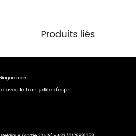
Produits liés
 Niagara cars
 avec la tranquillité d'esprit.
• Belgique (sortie 22 E19) • +32 (0)28981058