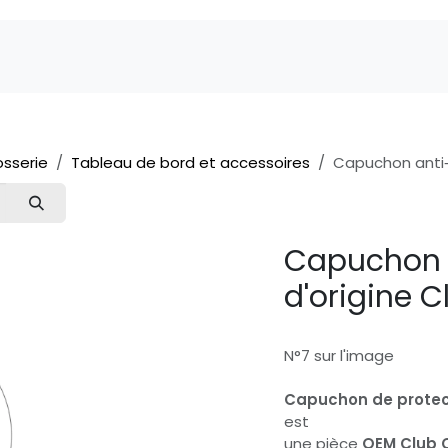
Marques
Pièces détachées
Service
A 
osserie
Tableau de bord et accessoires
Capuchon anti‑p
Capuchon a
d'origine 
N°7 sur l'image
Capuchon de protec
est
une pièce
OEM Club 