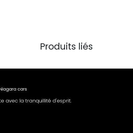
Produits liés
 Niagara cars
 avec la tranquillité d'esprit.