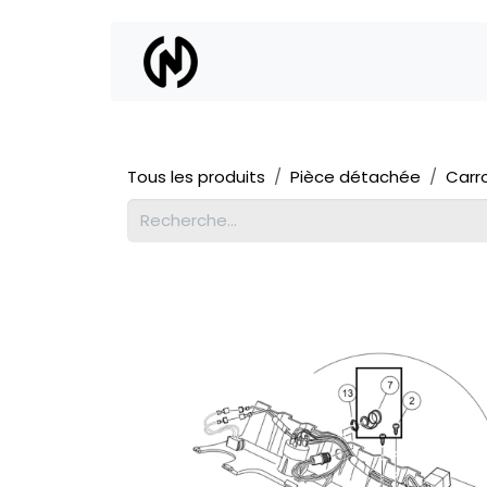
Se rendre au contenu
Location
Vente
Tous les produits
Pièce détachée
Carr