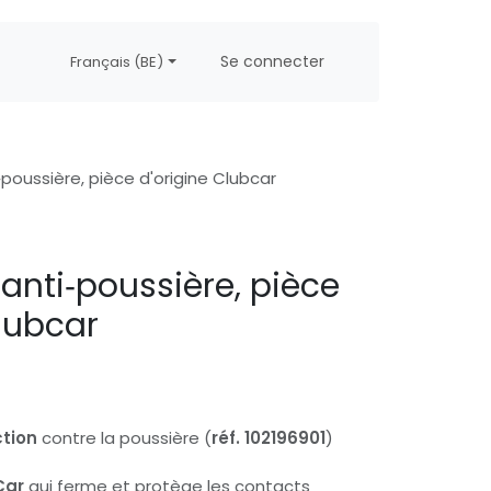
propos
Postes
Se connecter
Français (BE)
oussière, pièce d'origine Clubcar
nti‑poussière, pièce
Clubcar
tion
contre la poussière (
réf. 102196901
)
Car
qui ferme et protège les contacts